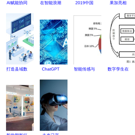
AI赋能协同
在智能浪潮
2019中国
果加亮相
办公，蓝凌
中探寻初心
移动出行市
2019重庆
引领智能协
贵族气质下
场现状及发
智博会 F4
同再升级
的「新芽心
展 智能技
智能锁等新
燕」技术哲
术驱动的变
品引领智能
学
革
技术新潮流
打造县域数
ChatGPT
智能传感与
数字孪生在
智化发展样
与人工智能
控制领域关
智能制造领
板 AI技术
对话模型的
键技术专利
域的应用及
全面融入河
前沿技术与
现状与技术
发展趋势
北工农商产
应用探析
开发趋势分
——智能技
业的实践与
析
术领域内的
展望
技术开发视
角