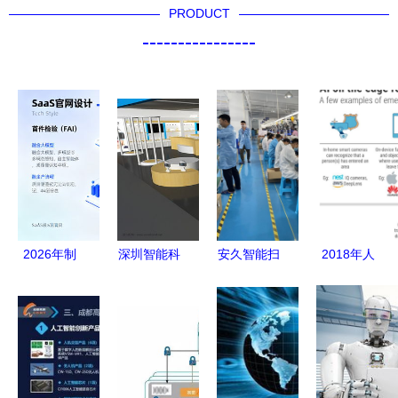
PRODUCT
----------------
2026年制
深圳智能科
安久智能扫
2018年人
造业首件检
技 智能技
地机工厂
工智能领域
验智能化最
术领域内的
探秘智能家
值得关注的
前沿趋势
技术创新与
电背后的技
趋势报
AI Agent重
设计深度融
术革命
告,13个趋
塑质量中枢
合
势来展望未