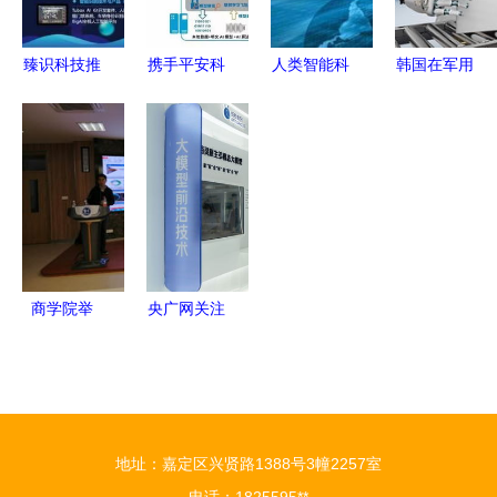
的深度技术
来AI技术
路径拆解
臻识科技推
携手平安科
人类智能科
韩国在军用
动AI落地安
技，打通人
技 审视与
仿生机器人
防，S系列
工智能的最
发展之路
领域发力
智能相机力
后一公里
智能技术引
获创新推荐
领国防创新
前沿
商学院举
央广网关注
办“全球金
外滩大会智
融科技行业
能技术领域
发展与前
亮点纷呈，
沿”讲座 聚
技术创新引
地址：嘉定区兴贤路1388号3幢2257室
焦智能技术
领金融科技
电话：1825595**